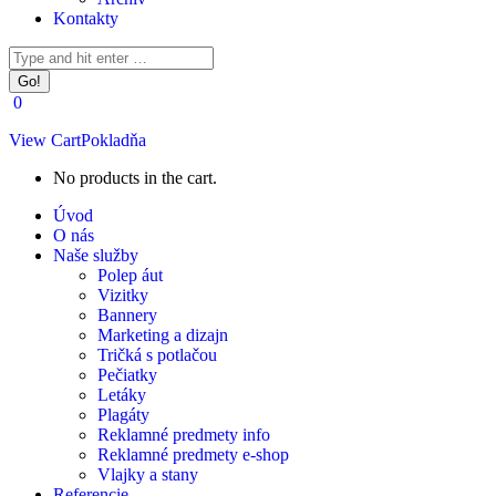
Kontakty
Facebook
Instagram
Search:
page
page
opens
opens
0
in
in
new
new
View Cart
Pokladňa
window
window
No products in the cart.
Úvod
O nás
Naše služby
Polep áut
Vizitky
Bannery
Marketing a dizajn
Tričká s potlačou
Pečiatky
Letáky
Plagáty
Reklamné predmety info
Reklamné predmety e-shop
Vlajky a stany
Referencie