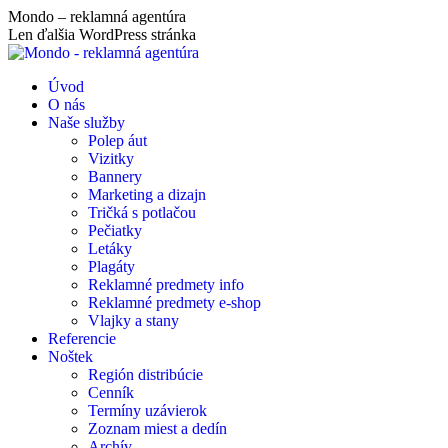
Skip
Mondo – reklamná agentúra
to
Len ďalšia WordPress stránka
content
Úvod
O nás
Naše služby
Polep áut
Vizitky
Bannery
Marketing a dizajn
Tričká s potlačou
Pečiatky
Letáky
Plagáty
Reklamné predmety info
Reklamné predmety e-shop
Vlajky a stany
Referencie
Noštek
Región distribúcie
Cenník
Termíny uzávierok
Zoznam miest a dedín
Archív