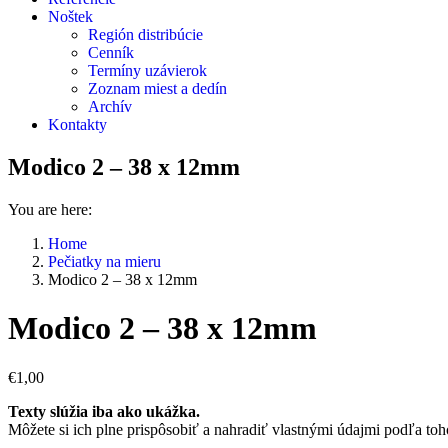
Noštek
Región distribúcie
Cenník
Termíny uzávierok
Zoznam miest a dedín
Archív
Kontakty
Modico 2 – 38 x 12mm
You are here:
Home
Pečiatky na mieru
Modico 2 – 38 x 12mm
Modico 2 – 38 x 12mm
€
1,00
Texty slúžia iba ako ukážka.
Môžete si ich plne prispôsobiť a nahradiť vlastnými údajmi podľa toh