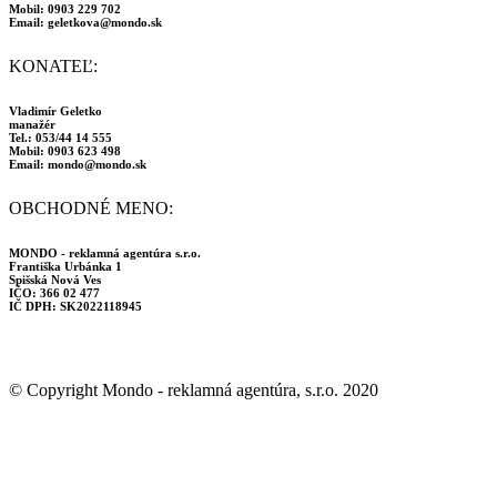
new
new
Mobil: 0903 229 702
window
window
Email: geletkova@mondo.sk
KONATEĽ:
Vladimír Geletko
manažér
Tel.: 053/44 14 555
Mobil: 0903 623 498
Email: mondo@mondo.sk
OBCHODNÉ MENO:
MONDO - reklamná agentúra s.r.o.
Františka Urbánka 1
Spišská Nová Ves
IČO: 366 02 477
IČ DPH: SK2022118945
© Copyright Mondo - reklamná agentúra, s.r.o. 2020