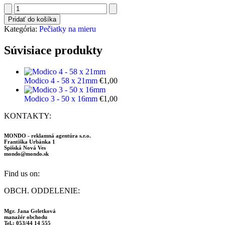
množstvo
Modico
Pridať do košíka
2
Kategória:
Pečiatky na mieru
-
38
Súvisiace produkty
x
12mm
Modico 4 - 58 x 21mm
€
1,00
Modico 3 - 50 x 16mm
€
1,00
KONTAKTY:
MONDO - reklamná agentúra s.r.o.
Františka Urbánka 1
Spišská Nová Ves
mondo@mondo.sk
Find us on:
Facebook
Instagram
OBCH. ODDELENIE:
page
page
opens
opens
Mgr. Jana Geletková
in
in
manažér obchodu
Tel.: 053/44 14 555