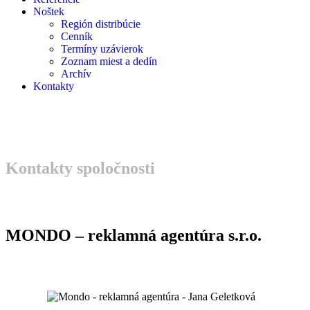
Noštek
Región distribúcie
Cenník
Termíny uzávierok
Zoznam miest a dedín
Archív
Kontakty
Kontakty spoločnosti
MONDO – reklamná agentúra s.r.o.