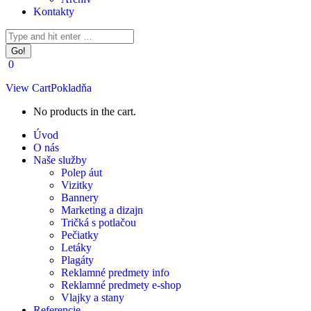
Kontakty
Facebook
Instagram
Search:
page
page
opens
opens
0
in
in
new
new
View Cart
Pokladňa
window
window
No products in the cart.
Úvod
O nás
Naše služby
Polep áut
Vizitky
Bannery
Marketing a dizajn
Tričká s potlačou
Pečiatky
Letáky
Plagáty
Reklamné predmety info
Reklamné predmety e-shop
Vlajky a stany
Referencie