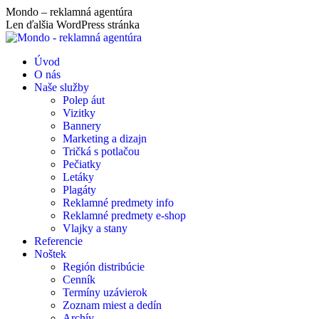
Skip
Mondo – reklamná agentúra
to
Len ďalšia WordPress stránka
content
Úvod
O nás
Naše služby
Polep áut
Vizitky
Bannery
Marketing a dizajn
Tričká s potlačou
Pečiatky
Letáky
Plagáty
Reklamné predmety info
Reklamné predmety e-shop
Vlajky a stany
Referencie
Noštek
Región distribúcie
Cenník
Termíny uzávierok
Zoznam miest a dedín
Archív