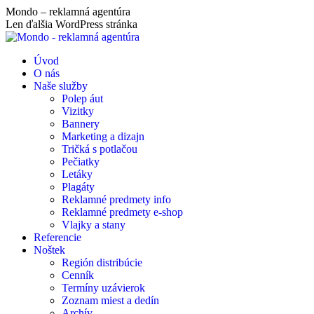
Skip
Mondo – reklamná agentúra
to
Len ďalšia WordPress stránka
content
Úvod
O nás
Naše služby
Polep áut
Vizitky
Bannery
Marketing a dizajn
Tričká s potlačou
Pečiatky
Letáky
Plagáty
Reklamné predmety info
Reklamné predmety e-shop
Vlajky a stany
Referencie
Noštek
Región distribúcie
Cenník
Termíny uzávierok
Zoznam miest a dedín
Archív