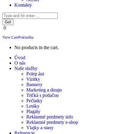
Kontakty
Facebook
Instagram
Search:
page
page
opens
opens
0
in
in
new
new
View Cart
Pokladňa
window
window
No products in the cart.
Úvod
O nás
Naše služby
Polep áut
Vizitky
Bannery
Marketing a dizajn
Tričká s potlačou
Pečiatky
Letáky
Plagáty
Reklamné predmety info
Reklamné predmety e-shop
Vlajky a stany
Referencie